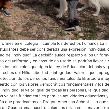
niformes en el colegio incumple los derechos humanos La 
estudiantes debe ser considerada una expresión individual,
dad del individuo”. La decisión sueca respecto a los unifor
 uso del uniforme y en caso de no usarlo se podrían llevar a
n los principios que rigen la Ley de Educación del país y 
echos del Niño. Libertad e integridad. Valores que impreg
otección de los derechos fundamentales de libertad e integ
uerdo con los valores democráticos fundamentales y los de
l individuo, el valor igual de todas las personas, la igualda
s valores fundamentales para las actividades educativas y 
sión que practicamos en Dragon American School. Lo que 
ra de Guadarrama, nuestros alumnos elijan en su mayoría ro