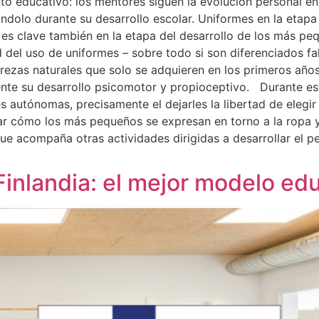
o educativo: los mentores siguen la evolución personal e
olo durante su desarrollo escolar. Uniformes en la etapa d
n es clave también en la etapa del desarrollo de los más pe
d del uso de uniformes – sobre todo si son diferenciados f
trezas naturales que solo se adquieren en los primeros añ
te su desarrollo psicomotor y propioceptivo. Durante est
 autónomas, precisamente el dejarles la libertad de elegir
r cómo los más pequeños se expresan en torno a la ropa y
que acompaña otras actividades dirigidas a desarrollar el p
inlandia: el mejor modelo ed