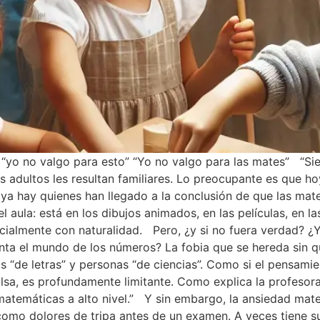
 “yo no valgo para esto” “Yo no valgo para las mates” “S
adultos les resultan familiares. Lo preocupante es que ho
ya hay quienes han llegado a la conclusión de que las mate
l aula: está en los dibujos animados, en las películas, en l
ialmente con naturalidad. Pero, ¿y si no fuera verdad? ¿Y s
senta el mundo de los números? La fobia que se hereda sin
as “de letras” y personas “de ciencias”. Como si el pensam
lsa, es profundamente limitante. Como explica la profesora
temáticas a alto nivel.” Y sin embargo, la ansiedad mate
 como dolores de tripa antes de un examen. A veces tiene s