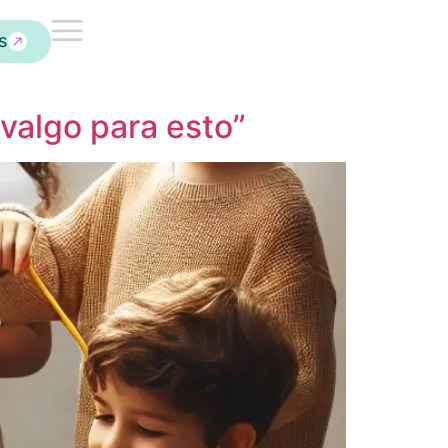
s
valgo para esto”