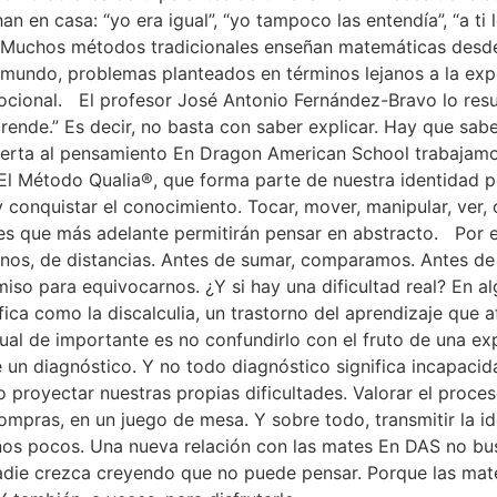
n en casa: “yo era igual”, “yo tampoco las entendía”, “a ti 
Muchos métodos tradicionales enseñan matemáticas desde 
undo, problemas planteados en términos lejanos a la exper
ocional. El profesor José Antonio Fernández-Bravo lo resu
ende.” Es decir, no basta con saber explicar. Hay que saber
uerta al pensamiento En Dragon American School trabajamo
 El Método Qualia®️, que forma parte de nuestra identidad
conquistar el conocimiento. Tocar, mover, manipular, ver, 
es que más adelante permitirán pensar en abstracto. Por 
os, de distancias. Antes de sumar, comparamos. Antes de di
so para equivocarnos. ¿Y si hay una dificultad real? En a
fica como la discalculia, un trastorno del aprendizaje que 
igual de importante es no confundirlo con el fruto de una e
e un diagnóstico. Y no todo diagnóstico significa incapac
 proyectar nuestras propias dificultades. Valorar el proces
 compras, en un juego de mesa. Y sobre todo, transmitir la
unos pocos. Una nueva relación con las mates En DAS no b
die crezca creyendo que no puede pensar. Porque las mate