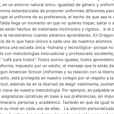
or, en un entorno natural único. Igualdad de género y unifo
orma estandarizada de proponer uniformes diferentes para 
oger el uniforme de su preferencia, el hecho de que sea lo
 falda llega un momento en que no quieres trepar, saltar o 
rmes están hechos de materiales incómodos y rígidos… si e
de la necesitamos cuando estamos aprendiendo. En Dragon
cia de lo que hace únicos a cada uno de nuestros alumnos. 
reamos una escuela única -humana y tecnológica- porque no
le con metodologías innovadoras y profesorado excelent
l “café para todos”. Todos somos iguales, todos aprende
uniforme, impuesto por un adulto, el mensaje que le estás 
ragon American School Uniformes y su relación con la liber
anto, está protegida en nuestro colegio por el respeto a 
l, además de en la libertad de elegir vestimenta, sostiene
 clave de nuestra metodología. Por ejemplo, es palpable e
asignaturas optativas en base a sus preferencias, sin impo
itinerario personal y académico. También en que da igual lo
de su nivel en cada una de ellas. La atención personalizad