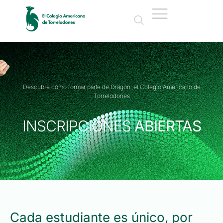
Descubre cómo formar parte de Dragón, el Colegio Americano de
Torrelodones
INSCRIPCIONES
ABIERTAS
Cada estudiante es único, por