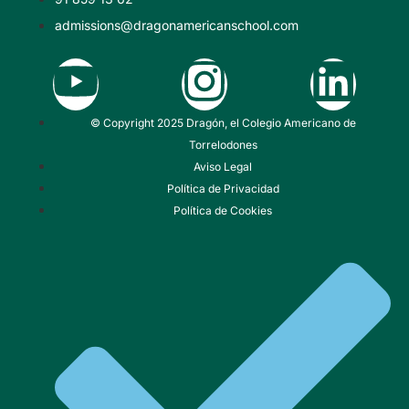
Comunidad
Galería de fotos
admissions@dragonamericanschool.com
Recorrido virtual
Reconocimientos y premios
IA en la educación
© Copyright 2025 Dragón, el Colegio Americano de
Torrelodones
Aviso Legal
Política de Privacidad
Política de Cookies