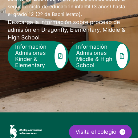
segundo ciclo de educación infantil (3 años) hasta
el grado 12 (2º de Bachillerato).
Descarga la información sobre proceso de
admisión en Dragonfly, Elementary, Middle &
High School
Información
Información
Admisiones
Admisiones
Kinder &
Middle & High
Elementary
School
Visita el colegio