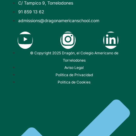
C/ Tampico 9, Torrelodones
Doble titulación
Café con la directora
91 859 13 62
Comunidad
Galería de fotos
admissions@dragonamericanschool.com
Recorrido virtual
Reconocimientos y premios
IA en la educación
© Copyright 2025 Dragón, el Colegio Americano de
Torrelodones
Aviso Legal
Política de Privacidad
Política de Cookies