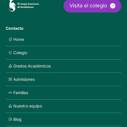
Visita el colegio
Contacto
Home
Colegio
Grados Académicos
Nuestros principios
Admisiones
Vida en el colegio
Dragonfly
Instalaciones y entorno
Familias
Elementary School
Middle & High School
Alimentación y bienestar
Nuestro equipo
Área de acceso de a padres
Acceso a la Universidad
Tu escuela ecológica en Madrid
Blog
Acceso Padres
WildFitness